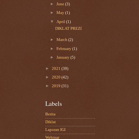
►
June
(3)
►
May
(1)
▼
April
(1)
DIKLAT PREZI
►
March
(2)
►
February
(1)
►
January
(5)
►
2021
(39)
►
2020
(42)
►
2019
(31)
Labels
Berita
Diklat
Laporan IGI
Webinar