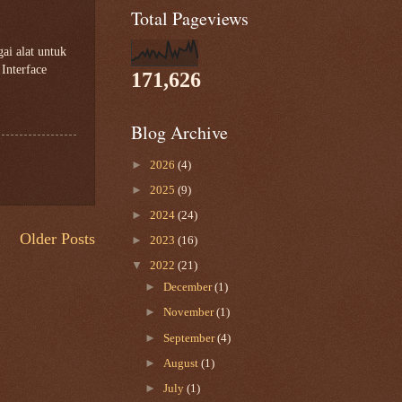
Total Pageviews
gai alat untuk
Interface
171,626
Blog Archive
►
2026
(4)
►
2025
(9)
►
2024
(24)
Older Posts
►
2023
(16)
▼
2022
(21)
►
December
(1)
►
November
(1)
►
September
(4)
►
August
(1)
►
July
(1)