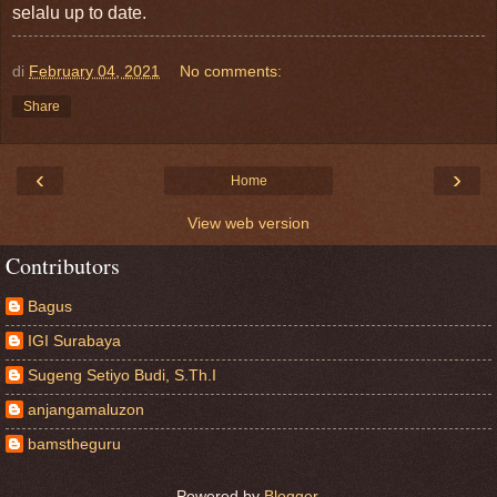
selalu up to date.
di
February 04, 2021
No comments:
Share
‹
›
Home
View web version
Contributors
Bagus
IGI Surabaya
Sugeng Setiyo Budi, S.Th.I
anjangamaluzon
bamstheguru
Powered by
Blogger
.