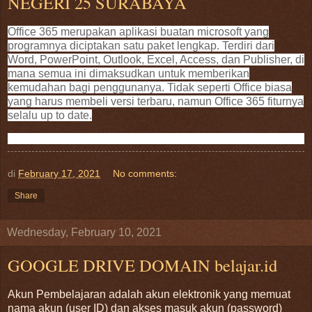
NEGERI 25 SURABAYA
Office 365 merupakan aplikasi buatan microsoft yang
programnya diciptakan satu paket lengkap. Terdiri dari
Word, PowerPoint, Outlook, Excel, Access, dan Publisher, di
mana semua ini dimaksudkan untuk memberikan
kemudahan bagi penggunanya. Tidak seperti Office biasa
yang harus membeli versi terbaru, namun Office 365 fiturnya
selalu up to date.
di
February 17, 2021
No comments:
Share
Wednesday, February 10, 2021
GOOGLE DRIVE DOMAIN belajar.id
Akun Pembelajaran adalah akun elektronik yang memuat
nama akun (user ID) dan akses masuk akun (password)